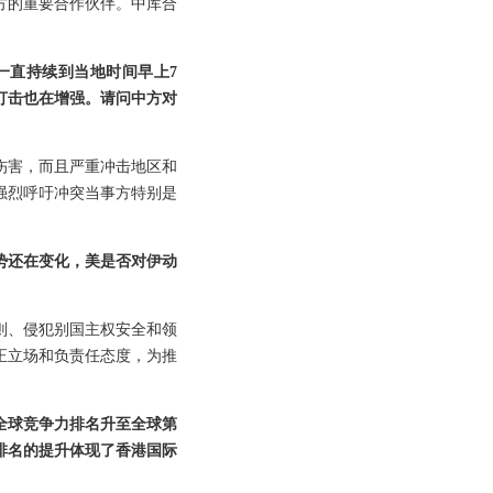
方的重要合作伙伴。中库合
动一直持续到当地时间早上7
打击也在增强。请问中方对
伤害，而且严重冲击地区和
强烈呼吁冲突当事方特别是
势还在变化，美是否对伊动
则、侵犯别国主权安全和领
正立场和负责任态度，为推
全球竞争力排名升至全球第
排名的提升体现了香港国际