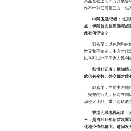
共赢基础上同库方开展各
作不针对任何第三方，也
中阿卫视记者：北京时
点，伊朗首次使用远程超
此有何评论？
郭嘉昆：以色列和伊
世界和平稳定，中方对此
以色列以地区国家人民利
彭博社记者：据知情
武仍有变数。外交部对此
郭嘉昆：当前中东地
土完整的行为，反对在国
动停火止战、重回对话谈
香港无线电视记者：
三，是自2019年后首
化地位依然稳固。请问发