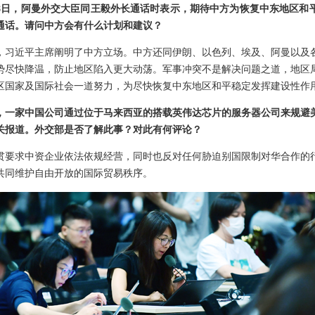
18日，阿曼外交大臣同王毅外长通话时表示，期待中方为恢复中东地区和
通话。请问中方会有什么计划和建议？
，习近平主席阐明了中方立场。中方还同伊朗、以色列、埃及、阿曼以及
势尽快降温，防止地区陷入更大动荡。军事冲突不是解决问题之道，地区
区国家及国际社会一道努力，为尽快恢复中东地区和平稳定发挥建设性作
，一家中国公司通过位于马来西亚的搭载英伟达芯片的服务器公司来规避
关报道。外交部是否了解此事？对此有何评论？
贯要求中资企业依法依规经营，同时也反对任何胁迫别国限制对华合作的
共同维护自由开放的国际贸易秩序。