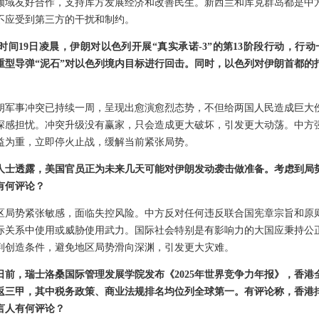
领域友好合作，支持库方发展经济和改善民生。新西兰和库克群岛都是中
不应受到第三方的干扰和制约。
间19日凌晨，伊朗对以色列开展“真实承诺-3”的第13阶段行动，行
重型导弹“泥石”对以色列境内目标进行回击。同时，以色列对伊朗首都的
朗军事冲突已持续一周，呈现出愈演愈烈态势，不但给两国人民造成巨大
深感担忧。冲突升级没有赢家，只会造成更大破坏，引发更大动荡。中方
益为重，立即停火止战，缓解当前紧张局势。
人士透露，美国官员正为未来几天可能对伊朗发动袭击做准备。考虑到局
有何评论？
区局势紧张敏感，面临失控风险。中方反对任何违反联合国宪章宗旨和原
际关系中使用或威胁使用武力。国际社会特别是有影响力的大国应秉持公
判创造条件，避免地区局势滑向深渊，引发更大灾难。
日前，瑞士洛桑国际管理发展学院发布《2025年世界竞争力年报》，香港
次重返三甲，其中税务政策、商业法规排名均位列全球第一。有评论称，香港
言人有何评论？