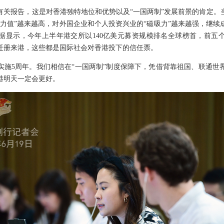
有关报告，这是对香港独特地位和优势以及“一国两制”发展前景的肯定。
魅力值”越来越高，对外国企业和个人投资兴业的“磁吸力”越来越强，继续
据显示，今年上半年港交所以140亿美元募资规模排名全球榜首，前五
业迁册来港，这些都是国际社会对香港投下的信任票。
实施5周年。我们相信在“一国两制”制度保障下，凭借背靠祖国、联通世
港明天一定会更好。