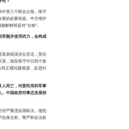
评论？
和中美三个联合公报，恪守
发展的必要前提。中方维护
旗帜鲜明反对“台独”。
动军舰并使用武力，会构成
苗发表错误涉台言论，责任
关系，就应恪守中日四个政
当局正视问题根源，反思纠
多人死亡，对委民用和军事
人。中国政府对事态发展持
行径严重违反国际法、侵犯
护自身主权、尊严和合法权