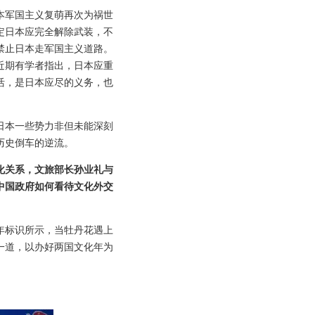
本军国主义复萌再次为祸世
定日本应完全解除武装，不
禁止日本走军国主义道路。
近期有学者指出，日本应重
活，是日本应尽的义务，也
日本一些势力非但未能深刻
历史倒车的逆流。
化关系，文旅部长孙业礼与
中国政府如何看待文化外交
化年标识所示，当牡丹花遇上
一道，以办好两国文化年为