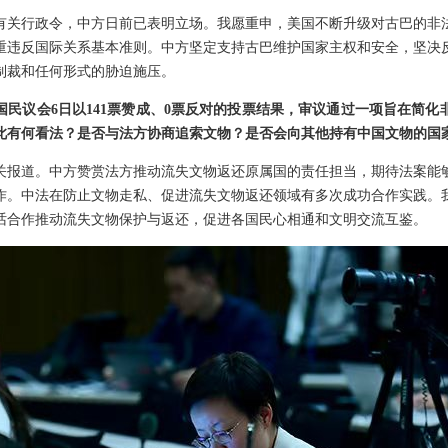
有关行政令，中方日前已表明立场。我愿重申，美国不断升级对古巴的非
重违反国际关系基本准则。中方坚定支持古巴维护国家主权和安全，坚决
制裁和任何形式的胁迫施压。
国民议会6日以141票赞成、0票反对的投票结果，审议通过一项旨在简化
此有何看法？是否与法方协商追索文物？是否会向其他持有中国文物的国
关报道。中方赞赏法方推动流失文物返还原属国的责任担当，期待法案能
作。中法在防止文物走私、促进流失文物返还领域有多次成功合作实践。
话合作推动流失文物保护与返还，促进各国民心相通和文明交流互鉴。