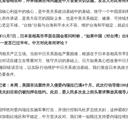
元首会晤在即，外界猜测台湾问题是中方首要关切议题。发言人对此有何
国核心利益中的核心，是中美关系政治基础中的基础。恪守一个中国原则
上所作承诺，是美方应尽的国际义务，也是中美关系稳定、健康、可持续
心坚定不移。“台独”分裂与台海和平水火不容。维护台海和平稳定，就必须
年11月7日，日本首相高市早苗在国会答问时称，“如果中国（对台湾）出
这一发言已过半年。中方对此有何评论？
明相关严正立场。当前中日关系面临严重困难，根源在于日本首相高市早
与对话应建立在尊重对方、恪守共识的基础上。日方如果真心想改善中日
撤回错误言论，以实际行动维护中日关系政治基础。我们敦促日本执政
必要条件。
记者：本周，美国非法轰炸并入侵委内瑞拉已满4个月。此次行动导致100
统夫妇目前仍被扣押在纽约。此后，委人民多次走上街头要求释放其领导
国悍然对委内瑞拉实施军事打击，并强行控制马杜罗总统夫妇，这种霸权
和加勒比地区和平稳定，中方坚决反对。我们将一如既往支持委内瑞拉维