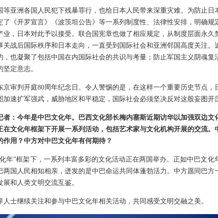
国等亚洲各国人民犯下残暴罪行，也给日本人民带来深重灾难。为防止日
定了《开罗宣言》《波茨坦公告》等一系列制度性、法律性安排，明确规
产业，日本对此予以接受。联合国宪章也做了相应规定，从制度层面永久
事关战后国际秩序和日本走向，一直受到国际社会和亚洲邻国高度关注。
约，也凝聚了包括中国在内国际社会的共识与考量；防止军国主义阴魂复
的坚定意志。
是东京审判开庭80周年纪念日。令人警惕的是，在这样一个重要历史节点，
图加速扩军强武，威胁地区和平稳定，国际社会必须坚决反对这股妄图开
记者：今年是中巴文化年。巴西文化部长梅内塞斯近期访华以加强双边文
正在文化年框架下开展一系列活动，包括艺术家与文化机构开展的交流。
的作用？中方对中巴文化年有何期待？
巴文化年”框架下，一系列丰富多彩的文化活动正在两国举办。正如中巴文
巴两国人民相知相亲，迸发的是中巴命运共同体蓬勃活力。中方愿同巴方
发展和人类文明交流互鉴。
界人士继续关注和参与中巴文化年相关活动，共同感受文明交融之美。