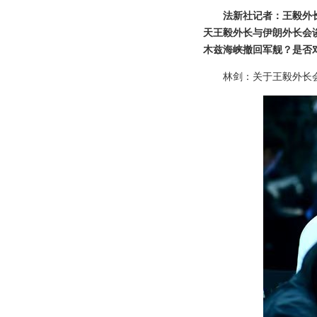
法新社记者：王毅外
天王毅外长与伊朗外长会
木兹海峡撤回军舰？是否
林剑：关于王毅外长