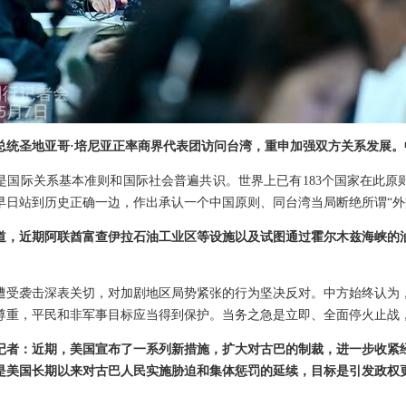
总统圣地亚哥·培尼亚正率商界代表团访问台湾，重申加强双方关系发展。
是国际关系基本准则和国际社会普遍共识。世界上已有183个国家在此原
早日站到历史正确一边，作出承认一个中国原则、同台湾当局断绝所谓“外
道，近期阿联酋富查伊拉石油工业区等设施以及试图通过霍尔木兹海峡的
遭受袭击深表关切，对加剧地区局势紧张的行为坚决反对。中方始终认为
尊重，平民和非军事目标应当得到保护。当务之急是立即、全面停火止战
记者：近期，美国宣布了一系列新措施，扩大对古巴的制裁，进一步收紧
是美国长期以来对古巴人民实施胁迫和集体惩罚的延续，目标是引发政权