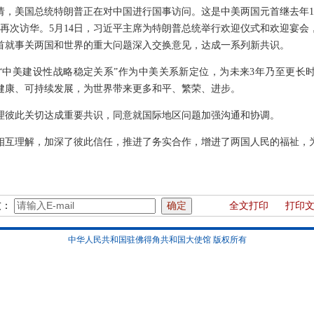
请，美国总统特朗普正在对中国进行国事访问。这是中美两国元首继去年1
年再次访华。5月14日，习近平主席为特朗普总统举行欢迎仪式和欢迎宴会
首就事关两国和世界的重大问题深入交换意见，达成一系列新共识。
“中美建设性战略稳定关系”作为中美关系新定位，为未来3年乃至更长
健康、可持续发展，为世界带来更多和平、繁荣、进步。
理彼此关切达成重要共识，同意就国际地区问题加强沟通和协调。
相互理解，加深了彼此信任，推进了务实合作，增进了两国人民的福祉，
友：
全文打印
打印
中华人民共和国驻佛得角共和国大使馆 版权所有