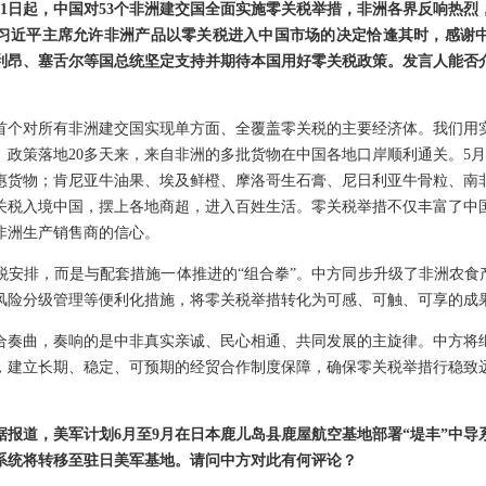
月1日起，中国对53个非洲建交国全面实施零关税举措，非洲各界反响热烈
习近平主席允许非洲产品以零关税进入中国市场的决定恰逢其时，感谢
利昂、塞舌尔等国总统坚定支持并期待本国用好零关税政策。发言人能否
首个对所有非洲建交国实现单方面、全覆盖零关税的主要经济体。我们用
政策落地20多天来，来自非洲的多批货物在中国各地口岸顺利通关。5月
惠货物；肯尼亚牛油果、埃及鲜橙、摩洛哥生石膏、尼日利亚牛骨粒、南
关税入境中国，摆上各地商超，进入百姓生活。零关税举措不仅丰富了中
非洲生产销售商的信心。
税安排，而是与配套措施一体推进的“组合拳”。中方同步升级了非洲农食产
风险分级管理等便利化措施，将零关税举措转化为可感、可触、可享的成
合奏曲，奏响的是中非真实亲诚、民心相通、共同发展的主旋律。中方将
，建立长期、稳定、可预期的经贸合作制度保障，确保零关税举措行稳致
据报道，美军计划6月至9月在日本鹿儿岛县鹿屋航空基地部署“堤丰”中导
导系统将转移至驻日美军基地。请问中方对此有何评论？