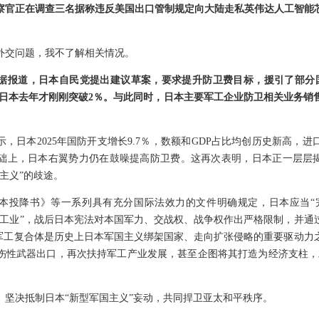
察官正在调查三名据称违反美国出口管制规定向大陆走私英伟达人工智能
外交问题，我不了解相关情况。
据报道，日本自民党提出建议草案，要求提升防卫费目标，援引了部分国
，而日本去年才刚刚突破2％。与此同时，日本主要军工企业防卫相关业务销
，日本2025年国防开支增长9.7％，数额和GDP占比均创历史新高，进
基础上，日本右翼势力仍在鼓噪提高防卫费。这再次表明，日本正一层层揭
主义”的歧途。
本投降书》等一系列具有充分国际法效力的文件明确规定，日本应当“
之工业”，战后日本宪法对本国军力、交战权、战争权作出严格限制，并通
。军工复合体是历史上日本军国主义绑架国家、走向扩张侵略的重要驱动力
伤性武器出口，再次扶持军工产业发展，甚至企图将其打造为经济支柱，
、坚决抵制日本“新型军国主义”妄动，共同捍卫亚太和平秩序。