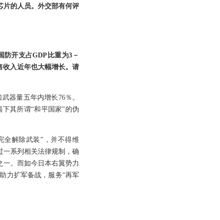
芯片的人员。外交部有何评
防开支占GDP比重为3－
售收入近年也大幅增长。请
口武器量五年内增长76％。
下其所谓“和平国家”的伪
完全解除武装”，并不得维
过一系列相关法律规制，确
之一。而如今日本右翼势力
助力扩军备战，服务“再军