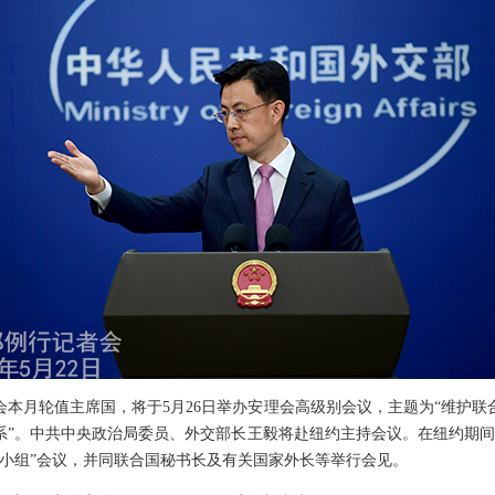
会本月轮值主席国，将于5月26日举办安理会高级别会议，主题为“维护联
系”。中共中央政治局委员、外交部长王毅将赴纽约主持会议。在纽约期间
友小组”会议，并同联合国秘书长及有关国家外长等举行会见。