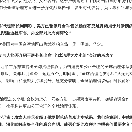
际公平正义责无旁贷、义不容辞。这份声明阐述了中俄对当前国际形势的
加强全球治理方面进一步深化战略协作，发出时代强音，为世界和平与
军代理部长周四称，美方已暂停对台军售以确保有充足弹药用于对伊朗
划调整这批军售。外交部对此有何评论？
对美国向中国台湾地区出售武器的立场一贯、明确、坚定。
发言人能否介绍王毅外长出席“全球治理之友小组”会议的考虑？
习近平主席郑重提出全球治理倡议，为构建更加公正合理的全球治理体系
持响应。去年12月至今，短短五个月时间里，“全球治理之友小组”从无
大，影响力和凝聚力持续提升。这充分表明，全球治理倡议站在时代前沿
球治理之友小组”会议为契机，同各方进一步凝聚改革共识，加强协调合作
位，携手构建更加公正合理的全球治理体系。
心记者：发言人昨天介绍了俄罗斯总统普京访华成果。我们注意到，中俄
作、深化睦邻友好合作的联合声明。能否介绍此次联合声明有何重要意义