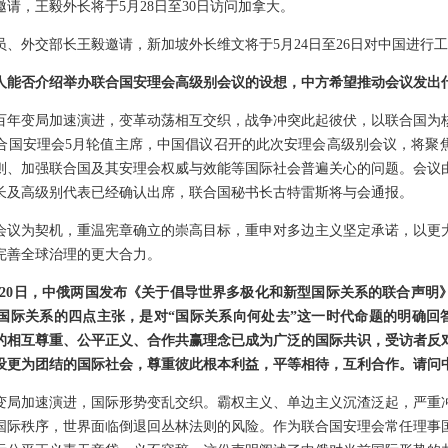
请，王毅外长将于5月28日至30日访问加拿大。
、外交部长王毅邀请，新加坡外长维文将于5月24日至26日对中国进行
人能否介绍举办联合国安理会高级别会议的设想，中方希望推动会议发出
百年变局加速演进，变革动荡相互交织，战争冲突此起彼伏，以联合国为
合国安理会5月轮值主席，中国倡议召开的此次安理会高级别会议，将聚
则、加强联合国及其安理会权威与效能等国际社会普遍关心的问题。会议
长及高级别代表已经确认出席，联合国秘书长古特雷斯将与会通报。
会议为契机，重温宪章确立的崇高目标，重申对多边主义坚定承诺，以更
完善全球治理的更大合力。
5月20日，中俄两国发布《关于倡导世界多极化和新型国际关系的联合声明
国际关系的四点主张，是对“国际关系向何处去”这一时代命题的明确回答
的相互尊重、公平正义、合作共赢理念已成为广泛的国际共识，受访者反
设更为团结的国际社会，尊重彼此根本利益，平等相待，互利合作。请问
变局加速演进，国际形势变乱交织。霸权主义、单边主义沉渣泛起，严重
国际秩序，世界面临倒退回丛林法则的风险。作为联合国安理会常任理事