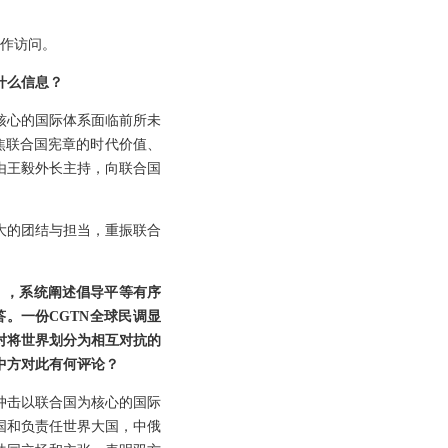
工作访问。
什么信息？
核心的国际体系面临前所未
焦联合国宪章的时代价值、
由王毅外长主持，向联合国
大的团结与担当，重振联合
》，系统阐述倡导平等有序
。一份CGTN全球民调显
对将世界划分为相互对抗的
中方对此有何评论？
冲击以联合国为核心的国际
国和负责任世界大国，中俄