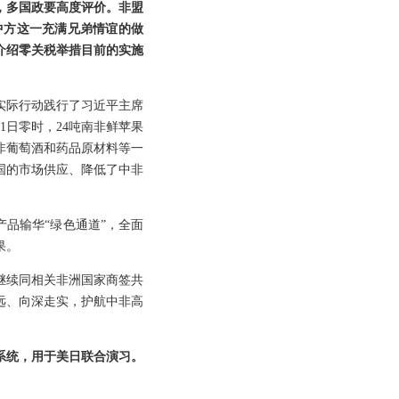
，多国政要高度评价。非盟
中方这一充满兄弟情谊的做
介绍零关税举措目前的实施
实际行动践行了习近平主席
1日零时，24吨南非鲜苹果
非葡萄酒和药品原材料等一
国的市场供应、降低了中非
品输华“绿色通道”，全面
果。
继续同相关非洲国家商签共
远、向深走实，护航中非高
系统，用于美日联合演习。