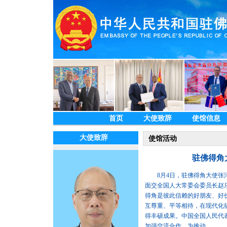
首页
大使致辞
使馆信息
大使致辞
使馆活动
驻佛得角
8月4日，驻佛得角大使张洋
面交全国人大常委会委员长赵
得角是彼此信赖的好朋友、好
互尊重、平等相待，在现代化
得丰硕成果。中国全国人民代
加强交流合作，为推动...