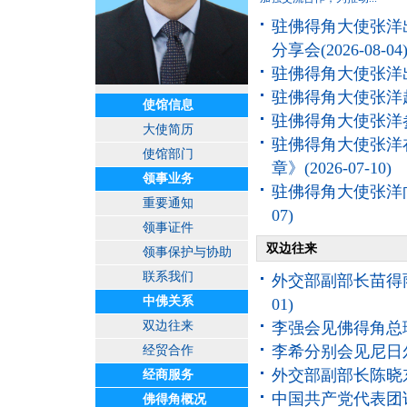
驻佛得角大使张洋
分享会
(2026-08-04
驻佛得角大使张洋
驻佛得角大使张洋
使馆信息
驻佛得角大使张洋
大使简历
驻佛得角大使张洋
使馆部门
章》
(2026-07-10)
领事业务
驻佛得角大使张洋
重要通知
07)
领事证件
双边往来
领事保护与协助
联系我们
外交部副部长苗得
中佛关系
01)
双边往来
李强会见佛得角总
李希分别会见尼日
经贸合作
外交部副部长陈晓
经商服务
中国共产党代表团
佛得角概况