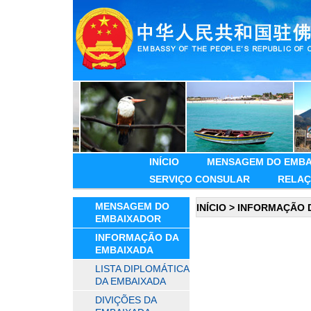
INÍCIO
MENSAGEM DO EMBA
SERVIÇO CONSULAR
RELAÇ
MENSAGEM DO
INÍCIO
>
INFORMAÇÃO 
EMBAIXADOR
INFORMAÇÃO DA
EMBAIXADA
LISTA DIPLOMÁTICA
DA EMBAIXADA
DIVIÇÕES DA