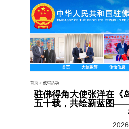
首页
大使致辞
使馆信息
首页
>
使馆活动
驻佛得角大使张洋在《
五十载，共绘新蓝图—
2026