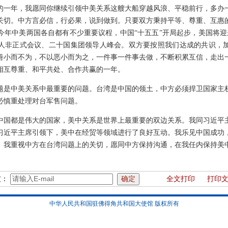
的一年，我愿同你继续引领中美关系这艘大船穿越风浪、平稳前行，多办
关切。中方言必信，行必果，说到做到。只要双方秉持平等、尊重、互惠
今年中美两国各自都有不少重要议程，中国“十五五”开局起步，美国将迎来
人非正式会议、二十国集团领导人峰会。双方要按照我们达成的共识，
善小而不为，不以恶小而为之，一件事一件事去做，不断积累互信，走出一条
相互尊重、和平共处、合作共赢的一年。
题是中美关系中最重要的问题。台湾是中国的领土，中方必须捍卫国家主
必慎重处理对台军售问题。
中国都是伟大的国家，美中关系是世界上最重要的双边关系。我同习近平
习近平主席引领下，美中在经贸等领域进行了良好互动。我乐见中国成功
。我重视中方在台湾问题上的关切，愿同中方保持沟通，在我任内保持美
友：
全文打印
打印
中华人民共和国驻佛得角共和国大使馆 版权所有