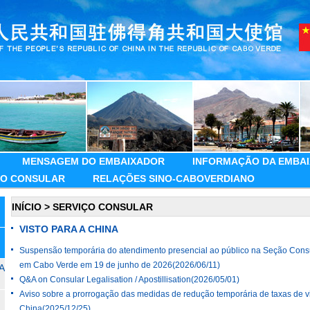
MENSAGEM DO EMBAIXADOR
INFORMAÇÃO DA EMBA
ÇO CONSULAR
RELAÇÕES SINO-CABOVERDIANO
INÍCIO
>
SERVIÇO CONSULAR
VISTO PARA A CHINA
Suspensão temporária do atendimento presencial ao público na Seção Con
em Cabo Verde em 19 de junho de 2026
(2026/06/11)
A
Q&A on Consular Legalisation / Apostillisation
(2026/05/01)
Aviso sobre a prorrogação das medidas de redução temporária de taxas de vi
China
(2025/12/25)