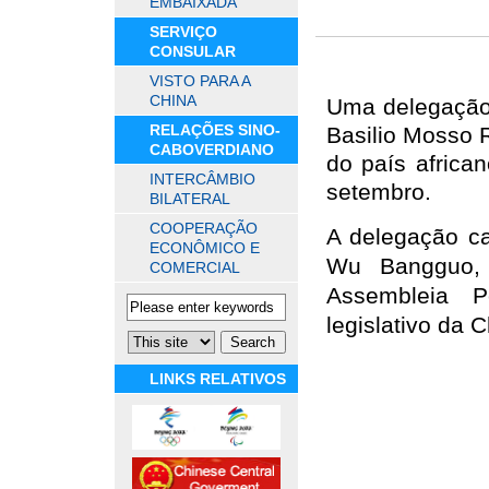
EMBAIXADA
SERVIÇO
CONSULAR
VISTO PARA A
CHINA
Uma delegação 
RELAÇÕES SINO-
Basilio Mosso 
CABOVERDIANO
do país africa
INTERCÂMBIO
setembro.
BILATERAL
COOPERAÇÃO
A delegação ca
ECONÔMICO E
Wu Bangguo, 
COMERCIAL
Assembleia P
legislativo da C
LINKS RELATIVOS