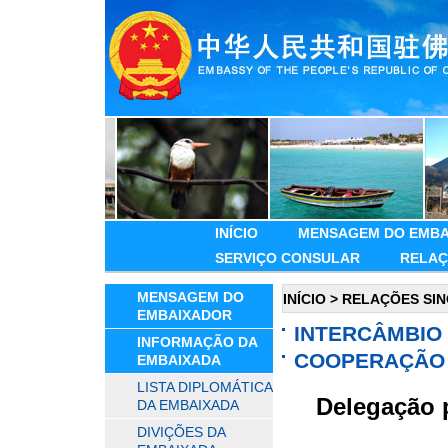
INÍCIO
MENSAGEM DO EMBA
SERVIÇO CONSULAR
RELAÇ
MENSAGEM DO
INÍCIO
>
RELAÇÕES SI
EMBAIXADOR
INTERCÂMBIO
INFORMAÇÃO DA
COOPERAÇÃO 
EMBAIXADA
LISTA DIPLOMÁTICA
Delegação p
DA EMBAIXADA
DIVIÇÕES DA